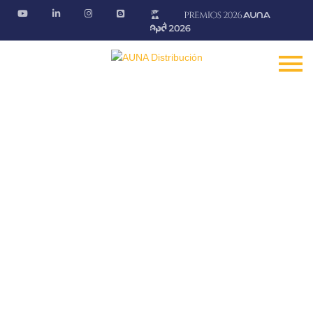
Información corporativa
Nuestros socios, un referente en cada una de sus
zonas
Fontanería · Climatización · EE.RR · Electricidad