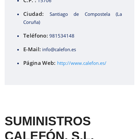
C.P. :
15706
Ciudad:
Santiago de Compostela (La
Coruña)
Teléfono:
981534148
E-Mail:
info@calefon.es
Página Web:
http://www.calefon.es/
SUMINISTROS
CALEFÓN, S.L.