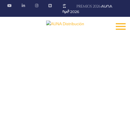
Renovables CRADY
Soluciones en energías renovables
Fontanería · Climatización · EE.RR · Electricidad
Inicio
Energías Renovables