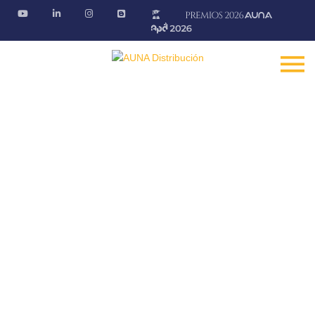
Promociones
En nuestros puntos de venta podrás conseguir las
mejores ofertas
Fontanería · Climatización · EE.RR · Electricidad