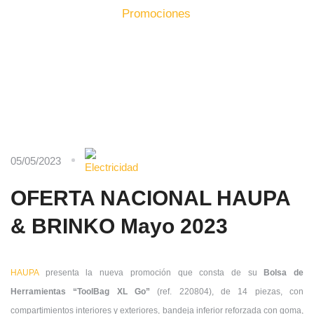
Inicio
Producto
Promociones
05/05/2023
OFERTA NACIONAL HAUPA
& BRINKO Mayo 2023
HAUPA
presenta la nueva promoción que consta de su
Bolsa de
Herramientas “ToolBag XL Go”
(ref. 220804), de 14 piezas, con
compartimientos interiores y exteriores, bandeja inferior reforzada con goma,