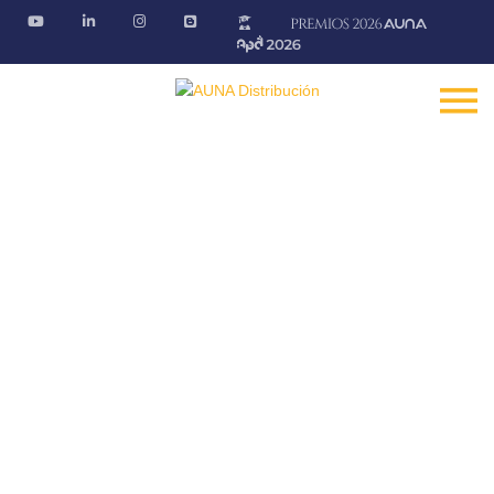
Promociones
En nuestros puntos de venta podrás conseguir las
mejores ofertas
Fontanería · Climatización · EE.RR · Electricidad