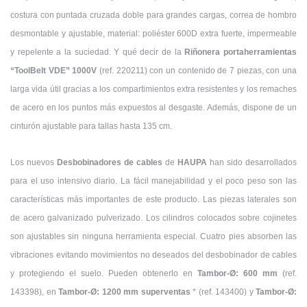
costura con puntada cruzada doble para grandes cargas, correa de hombro
desmontable y ajustable, material: poliéster 600D extra fuerte, impermeable
y repelente a la suciedad. Y qué decir de la
Riñonera portaherramientas
“ToolBelt VDE” 1000V
(ref. 220211) con un contenido de 7 piezas, con una
larga vida útil gracias a los compartimientos extra resistentes y los remaches
de acero en los puntos más expuestos al desgaste. Además, dispone de un
cinturón ajustable para tallas hasta 135 cm.
Los nuevos
Desbobinadores de cables
de
HAUPA
han sido desarrollados
para el uso intensivo diario. La fácil manejabilidad y el poco peso son las
características más importantes de este producto. Las piezas laterales son
de acero galvanizado pulverizado. Los cilindros colocados sobre cojinetes
son ajustables sin ninguna herramienta especial. Cuatro pies absorben las
vibraciones evitando movimientos no deseados del desbobinador de cables
y protegiendo el suelo. Pueden obtenerlo en
Tambor-Ø: 600 mm
(ref.
143398), en
Tambor-Ø: 1200 mm superventas
* (ref. 143400) y
Tambor-Ø: