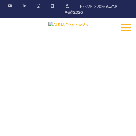
Promociones
En nuestros puntos de venta podrás conseguir las
mejores ofertas
Fontanería · Climatización · EE.RR · Electricidad