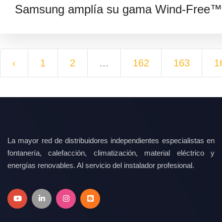
Samsung amplía su gama Wind-Free™ 
‹
1
2
...
162
163
1
La mayor red de distribuidores independientes especialistas en
fontanería, calefacción, climatización, material eléctrico y
energías renovables. Al servicio del instalador profesional.