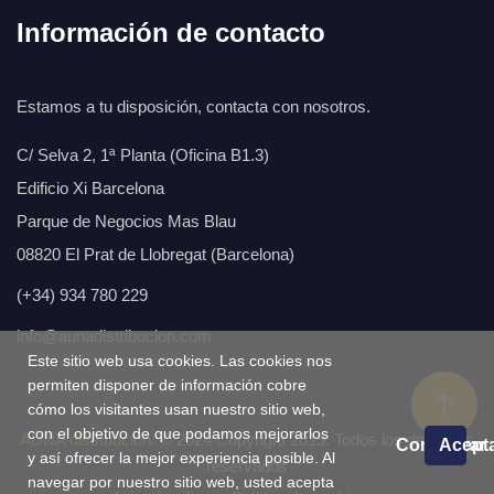
Información de contacto
Estamos a tu disposición, contacta con nosotros.
C/ Selva 2, 1ª Planta (Oficina B1.3)
Edificio Xi Barcelona
Parque de Negocios Mas Blau
08820 El Prat de Llobregat (Barcelona)
(+34) 934 780 229
info@aunadistribucion.com
Este sitio web usa cookies. Las cookies nos
permiten disponer de información cobre
cómo los visitantes usan nuestro sitio web,
con el objetivo de que podamos mejorarlos
AÚNA distribución.
© 2024 Copyright 2019. Todos los derechos
Configurar
Acept
y así ofrecer la mejor experiencia posible. Al
reservados
navegar por nuestro sitio web, usted acepta