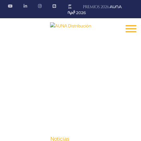
Noticias
Conoce la actualidad del sector
Fontanería · Climatización · EE.RR · Electricidad
Inicio
Prensa
Noticias