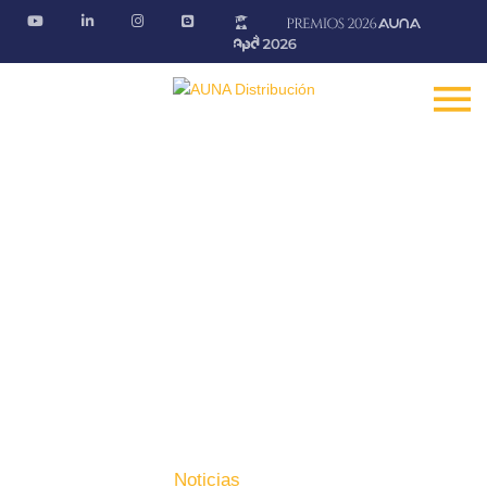
Noticias
Conoce la actualidad del sector
Fontanería · Climatización · EE.RR · Electricidad
Inicio
Prensa
Noticias