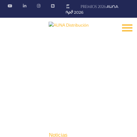
Noticias
Conoce la actualidad del sector
Fontanería · Climatización · EE.RR · Electricidad
Inicio
Prensa
Noticias