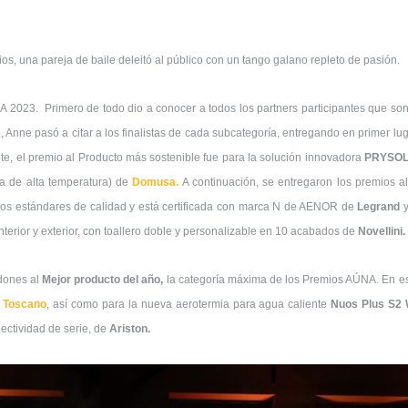
mios, una pareja de baile deleitó al público con un tango galano repleto de pasión.
A 2023. Primero de todo dio a conocer a todos los partners participantes que son
xto, Anne pasó a citar a los finalistas de cada subcategoría, entregando en primer 
 el premio al Producto más sostenible fue para la solución innovadora
PRYSOL
ia de alta temperatura) de
Domusa.
A continuación, se entregaron los premios a
os estándares de calidad y está certificada con marca N de AENOR de
Legrand
terior y exterior, con toallero doble y personalizable en 10 acabados de
Novellini.
rdones al
Mejor producto del año,
la
categoría máxima de los Premios AÚNA. En es
e
Toscano
, así como para la nueva aerotermia para agua caliente
Nuos Plus S2 
ectividad de serie, de
Ariston.