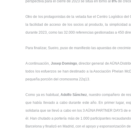
perspectiva para el cierre de 2023 se sitúa en torno al
8%
de creci
Otro de los protagonistas de la velada fue el Centro Logístico de
la facilidad de acceso de los socios al producto, la simplicidad 
durante 2023, como las 32.000 referencias gestionadas a 450 dire
Para finalizar, Sueiro, puso de manifiesto las apuestas de crecimi
A continuación,
Josep Domingo
, director general de AÚNA Distri
todos los esfuerzos se han destinado a la Asociación Phelan Mc
pequeña porción del cromosoma 22q13.
Como ya es habitual,
Adolfo Sánchez
, nuestro compañero de res
que había llevado a cabo durante este año. En primer lugar, ex
solidaria que se llevó a cabo en los 3 AÚNA PARTNER DAYS de est
él. Han chutado a portería más de 1.000 participantes recaudando 
Barcelona y finalizó en Madrid, con el apoyo y esponsorización de 