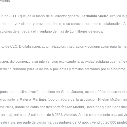
miento.
l Grupo (CLC) que, de la mano de su director general,
Fernando Sueiro,
explicó la 
al ser a la vez cliente y proveedor único, o su carácter netamente colaborativo. A
cciones de entrega y el inventario de más de 15 millones de euros.
ento de CLC: Digitalización, automatización, integración y comunicación para la mej
bución, dio comienzo a su intervención explicando la actividad solidaria que ha l
Dermind, fundada para la ayuda a pacientes y familias afectadas por el síndrome
ponsable de climatización de clima en Grupo Jarama, acompañó en el escenario 
plicó junto a
Malena Martínez
(coordinadora de la asociación Phelan McDermin
e 2023, donde se contó con tres porterías (en Madrid, Barcelona y San Sebastián)
un total, entre las 3 cuidades, de 8.088€. Además, Adolfo complementó esta activid
este viaje, por parte de varias marcas partners del Grupo, y vendido 20.000 pirule