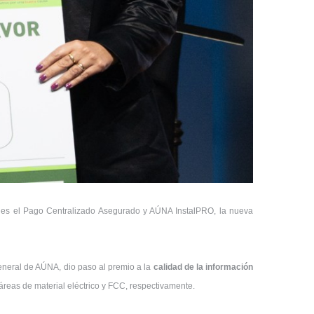
mo es el Pago Centralizado Asegurado y AÚNA InstalPRO, la nueva
general de AÚNA, dio paso al premio a la
calidad de la información
 áreas de material eléctrico y FCC, respectivamente.