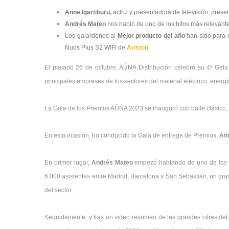
Anne Igartiburu,
actriz y presentadora de televisión,
presen
Andrés Mateo
nos habló de uno de los hitos más relevant
Los galardones al
Mejor producto del año
han sido para e
Nuos Plus S2 WIFI de
Ariston
El pasado 26 de octubre, AÚNA Distribución celebró su 4ª Gala d
principales empresas de los sectores del material eléctrico, energ
La Gala de los Premios AÚNA 2023 se inauguró con baile clásico, 
En esta ocasión, ha conducido la Gala de entrega de Premios,
An
En primer lugar,
Andrés Mateo
empezó hablando de uno de los hi
6.000 asistentes entre Madrid, Barcelona y San Sebastián, un gra
del sector.
Seguidamente, y tras un video resumen de las grandes cifras del