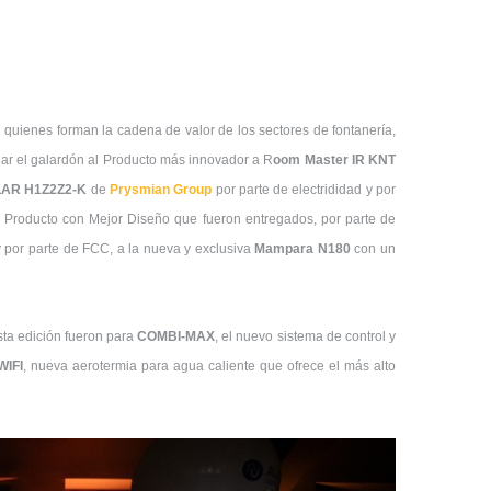
 quienes forman la cadena de valor de los sectores de fontanería,
lugar el galardón al Producto más innovador a R
oom
Master IR KNT
AR H1Z2Z2-K
de
Prysmian Group
por parte de electrididad y por
l Producto con Mejor Diseño que fueron entregados, por parte de
y por parte de FCC, a la nueva y exclusiva
Mampara N180
con un
ta edición fueron para
COMBI-MAX
, el nuevo sistema de control y
WIFI
, nueva aerotermia para agua caliente que ofrece el más alto