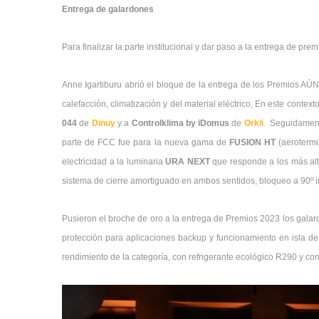
Entrega de galardones
Para finalizar la parte institucional y dar paso a la entrega de pre
Anne Igartiburu abrió el bloque de la entrega de los Premios AÚN
calefacción, climatización y del material eléctrico, En este conte
044
de
Dinuy
y a
Controlklima by iDomus
de
Orkli
.
Seguidamente,
parte de FCC fue para la nueva gama de
FUSION HT
(aeroterm
electricidad a la luminaria
URA NEXT
que responde a los más alt
sistema de cierre amortiguado en ambos sentidos, bloqueo a 90º in
Pusieron el broche de oro a la entrega de Premios 2023 los gala
protección para aplicaciones backup y funcionamiento en isla d
rendimiento de la categoría, con refrigerante ecológico R290 y con