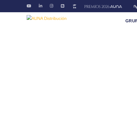
GRU
Eventos
Descubre las actividades que organizamos
Fontanería · Climatización · EE.RR · Electricida