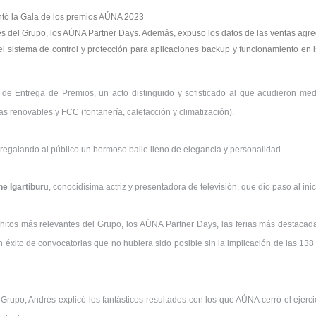
tó la Gala de los premios AÚNA 2023
es del Grupo, los AÚNA Partner Days. Además, expuso los datos de las ventas ag
l sistema de control y protección para aplicaciones backup y funcionamiento en 
e Entrega de Premios, un acto distinguido y sofisticado al que acudieron medio
ías renovables y FCC (fontanería, calefacción y climatización).
regalando al público un hermoso baile lleno de elegancia y personalidad.
ne
Igartibur
u, conocidísima actriz y presentadora de televisión, que dio paso al inici
tos más relevantes del Grupo, los AÚNA Partner Days, las ferias más destacada
n éxito de convocatorias que no hubiera sido posible sin la implicación de las 
 Grupo, Andrés explicó los fantásticos resultados con los que AÚNA cerró el ejer