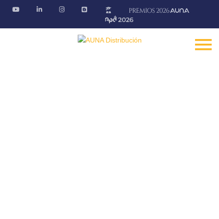
Formación
Mantente informado de los cursos presenciales y
webinars que te ofrecen nuestros proveedores
Fontanería · Climatización · EE.RR · Electricidad