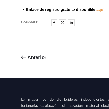
📌
Enlace de registro gratuito disponible
aquí
.
Compartir:
Anterior
La mayor red de distribuidores independientes e
fontanería, calefacción, climatización, material elé