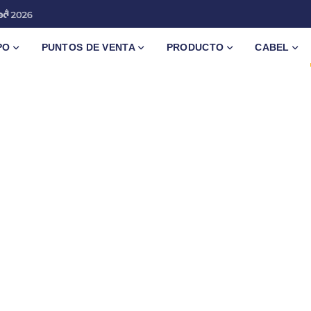
PO
PUNTOS DE VENTA
PRODUCTO
CABEL
y webinars que te ofrecen nuestros proveedores
d