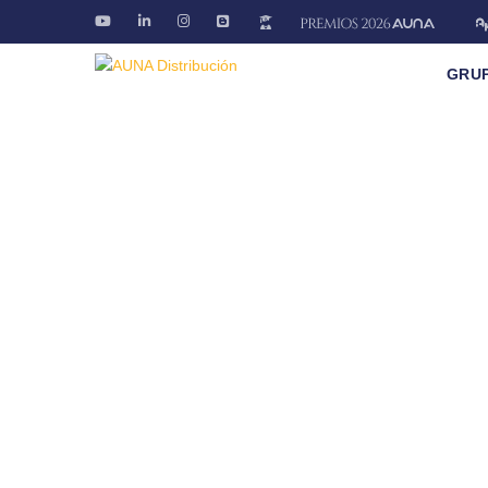
GRU
Formación
Mantente informado de los cursos presenciales 
Fontanería · Climatización · EE.RR · Electricida